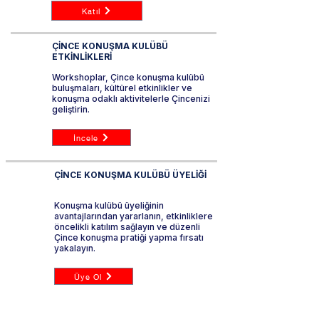
Katıl
ÇİNCE KONUŞMA KULÜBÜ
ETKİNLİKLERİ
Workshoplar, Çince konuşma kulübü
buluşmaları, kültürel etkinlikler ve
konuşma odaklı aktivitelerle Çincenizi
geliştirin.
İncele
ÇİNCE KONUŞMA KULÜBÜ ÜYELİĞİ
Konuşma kulübü üyeliğinin
avantajlarından yararlanın, etkinliklere
öncelikli katılım sağlayın ve düzenli
Çince konuşma pratiği yapma fırsatı
yakalayın.
Üye Ol