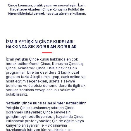
Çince konuşun, pratik yapın ve sosyalleşin. İzmir
Hacettepe Akademi Çince Konuşma Kulübü ile
öğrendiklerinizi gerçek hayatta güvenle kullanın.
İZMİR YETİŞKİN ÇİNCE KURSLARI
HAKKINDA SIK SORULAN SORULAR
İzmir yetişkin Çince kursu hakkında en çok
merak edilen Genel Çince, Konuşma Çince, İş
Çince, Akademik Çince, HSK sınav hazırlık
programları, bire bir özel ders, 2 kişilik özel
grup, en fazla 4 kişilik mini grup, canlı online ve
hibrit eğitim seçenekleri, ücretsiz seviye
belirleme ve ücretsiz deneme dersi ile ilgili sık
sorulan soruların cevaplarını bu bölümde
bulabilirsiniz.
Yetişkin Çince kurslarına kimler katılabilir?
Yetişkin Çince kurslarımız; sıfırdan Çince
öğrenmek isteyenler, Çince seviyesini
geliştirmeyi hedefleyenler, iş hayatında Çince
kullanacak profesyoneller, Çin'de eğitim veya
kariyer planlayanlar ile HSK sınavına
hazırlanmak isteyen tüm yetişkinler için