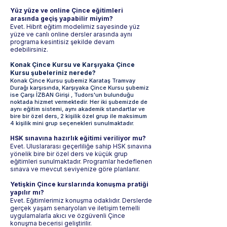
Yüz yüze ve online Çince eğitimleri
arasında geçiş yapabilir miyim?
Evet. Hibrit eğitim modelimiz sayesinde yüz
yüze ve canlı online dersler arasında aynı
programa kesintisiz şekilde devam
edebilirsiniz.
Konak Çince Kursu ve Karşıyaka Çince
Kursu şubeleriniz nerede?
Konak Çince Kursu şubemiz Karataş Tramvay
Durağı karşısında, Karşıyaka Çince Kursu şubemiz
ise Çarşı İZBAN Girişi , Tudors'un bulunduğu
noktada hizmet vermektedir. Her iki şubemizde de
aynı eğitim sistemi, aynı akademik standartlar ve
bire bir özel ders, 2 kişilik özel grup ile maksimum
4 kişilik mini grup seçenekleri sunulmaktadır.
HSK sınavına hazırlık eğitimi veriliyor mu?
Evet. Uluslararası geçerliliğe sahip HSK sınavına
yönelik bire bir özel ders ve küçük grup
eğitimleri sunulmaktadır. Programlar hedeflenen
sınava ve mevcut seviyenize göre planlanır.
Yetişkin Çince kurslarında konuşma pratiği
yapılır mı?
Evet. Eğitimlerimiz konuşma odaklıdır. Derslerde
gerçek yaşam senaryoları ve iletişim temelli
uygulamalarla akıcı ve özgüvenli Çince
konuşma becerisi geliştirilir.