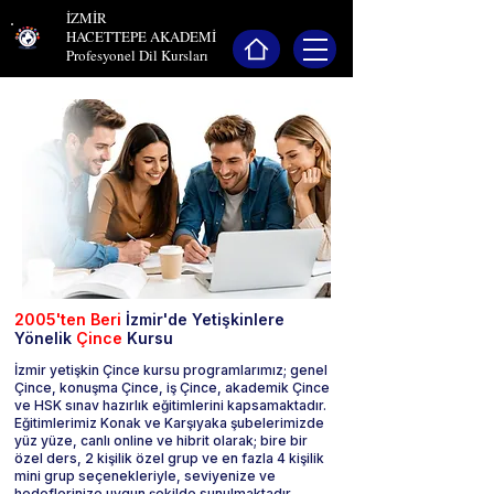
İZMİR
HACETTEPE AKADEMİ
Profesyonel Dil Kursları
2005'ten Beri
İzmir'de Yetişkinlere
Yönelik
Çince
Kursu
İzmir yetişkin Çince kursu programlarımız; genel
Çince, konuşma Çince, iş Çince, akademik Çince
ve HSK sınav hazırlık eğitimlerini kapsamaktadır.
Eğitimlerimiz Konak ve Karşıyaka şubelerimizde
yüz yüze, canlı online ve hibrit olarak; bire bir
özel ders, 2 kişilik özel grup ve en fazla 4 kişilik
mini grup seçenekleriyle, seviyenize ve
hedeflerinize uygun şekilde sunulmaktadır.