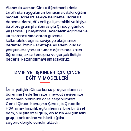
Alanında uzman Çince öğretmenlerimiz
tarafından uygulanan konuşma odaklı eğitim
modeli; ücretsiz seviye belirleme, ücretsiz
deneme dersi, düzenli gelişim takibi ve kişiye
özel program planlamasıyla Çinceyi günlük
yaşamda, iş hayatında, akademik eğitimde ve
uluslararası sınavlarda güvenle
kullanabileceğiniz seviyeye ulaşmanızı
hedefler. İzmir Hacettepe Akademi olarak
yetişkinlere yönelik Çince eğitiminde kalıcı
öğrenme, akıcı konuşma ve gerçek iletişim
becerisi kazandırmayı amaçlıyoruz.
İZMİR YETİŞKİNLER İÇİN ÇİNCE
EĞİTİM MODELLERİ
İzmir yetişkin Çince kursu programlarımızı
öğrenme hedeflerinize, mevcut seviyenize
ve zaman planınıza göre seçebilirsiniz.
Genel Çince, konuşma Çince, iş Çince ile
HSK sınav hazırlık eğitimlerimiz; bire bir özel
ders, 2 kişilik özel grup, en fazla 4 kişilik mini
grup, canlı online ve hibrit eğitim
seçenekleriyle sunulmaktadır.