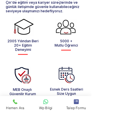
Çin'de eğitim veya kariyer süreçlerinde ve
günlük iletişimde güvenle kullanabileceğiniz
seviyeye ulaşmanızı hedefliyoruz.
2005 Yılından Beri
5000 +
20+ Eğitim
Mutlu Öğrenci
Deneyimi
Esnek Ders Saatleri
MEB Onaylı
Size Uygun
Güvenilir Kurum
Program
Hemen Ara
Wp Bilgi
Talep Formu