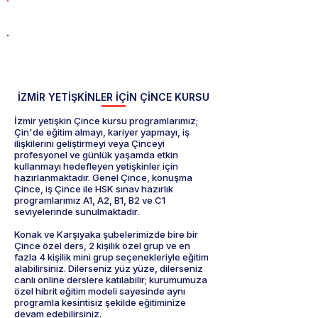
ÜCRETSİZ SEVİYE BELİRLEME
BİLGİ AL
İZMİR YETİŞKİNLER İÇİN ÇİNCE KURSU
İzmir yetişkin Çince kursu programlarımız;
Çin'de eğitim almayı, kariyer yapmayı, iş
ilişkilerini geliştirmeyi veya Çinceyi
profesyonel ve günlük yaşamda etkin
kullanmayı hedefleyen yetişkinler için
hazırlanmaktadır. Genel Çince, konuşma
Çince, iş Çince ile HSK sınav hazırlık
programlarımız A1, A2, B1, B2 ve C1
seviyelerinde sunulmaktadır.
Konak ve Karşıyaka şubelerimizde bire bir
Çince özel ders, 2 kişilik özel grup ve en
fazla 4 kişilik mini grup seçenekleriyle eğitim
alabilirsiniz. Dilerseniz yüz yüze, dilerseniz
canlı online derslere katılabilir; kurumumuza
özel hibrit eğitim modeli sayesinde aynı
programla kesintisiz şekilde eğitiminize
devam edebilirsiniz.