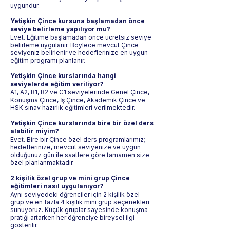
uygundur.
Yetişkin Çince kursuna başlamadan önce
seviye belirleme yapılıyor mu?
Evet. Eğitime başlamadan önce ücretsiz seviye
belirleme uygulanır. Böylece mevcut Çince
seviyeniz belirlenir ve hedeflerinize en uygun
eğitim programı planlanır.
Yetişkin Çince kurslarında hangi
seviyelerde eğitim veriliyor?
A1, A2, B1, B2 ve C1 seviyelerinde Genel Çince,
Konuşma Çince, İş Çince, Akademik Çince ve
HSK sınav hazırlık eğitimleri verilmektedir.
Yetişkin Çince kurslarında bire bir özel ders
alabilir miyim?
Evet. Bire bir Çince özel ders programlarımız;
hedeflerinize, mevcut seviyenize ve uygun
olduğunuz gün ile saatlere göre tamamen size
özel planlanmaktadır.
2 kişilik özel grup ve mini grup Çince
eğitimleri nasıl uygulanıyor?
Aynı seviyedeki öğrenciler için 2 kişilik özel
grup ve en fazla 4 kişilik mini grup seçenekleri
sunuyoruz. Küçük gruplar sayesinde konuşma
pratiği artarken her öğrenciye bireysel ilgi
gösterilir.