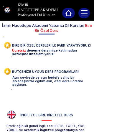
İZMİR
HACETTEPE AKADEMİ
Profesyonel Dil Kursları
İzmir Hacettepe Akademi Yabancı Dil Kursları
Bire
Bir Özel Ders
BİRE BİR ÖZEL DERSLER İLE FARK YARATIYORUZ!
Ücretsiz
deneme dersimize katılmadan
sözleşme imzalamıyoruz!
Deneme Dersi Talebi Oluştur -->
BÜTÇENİZE UYGUN DERS PROGRAMLARI!
Aynı seviyede ve aynı hedefe sahip bir
arkadaşınızla eğitim alın, özel ders ücretini
paylaşın.
2 KİŞİ GEL 1 KİŞİ ÖDE FIRSATI-->
İNGİLİZCE
BİRE BİR ÖZEL DERS
Pratik ağırlıklı genel İngilizce, IELTS, TOEFL, YDS,
YÖKDİL ve akademik İngilizce programlarıyla her