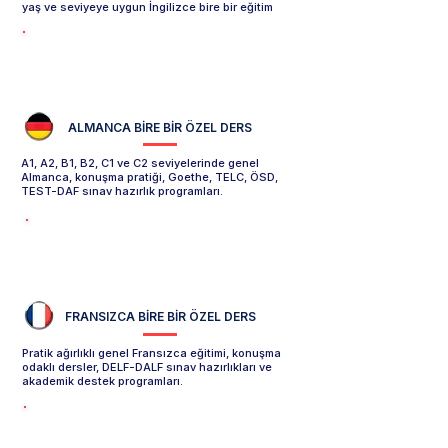
yaş ve seviyeye uygun İngilizce bire bir eğitim
İngilizce Özel Ders Sayfasını İncele -->
ALMANCA
BİRE BİR ÖZEL DERS
A1, A2, B1, B2, C1 ve C2 seviyelerinde genel
Almanca, konuşma pratiği, Goethe, TELC, ÖSD,
TEST-DAF sınav hazırlık programları.
Almanca Özel Ders Sayfasını İncele -->
FRANSIZCA
BİRE BİR ÖZEL DERS
Pratik ağırlıklı genel Fransızca eğitimi, konuşma
odaklı dersler, DELF-DALF sınav hazırlıkları ve
akademik destek programları.
Fransızca Özel Ders Sayfasını İncele -->