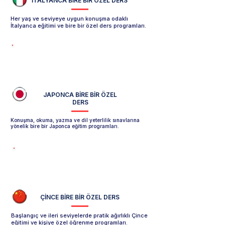
İTALYANCA
BİRE BİR ÖZEL DERS
Her yaş ve seviyeye uygun konuşma odaklı
İtalyanca eğitimi ve bire bir özel ders programları.
İtalyanca Özel Ders Sayfasını İncele -->
JAPONCA
BİRE BİR ÖZEL
DERS
Konuşma, okuma, yazma ve dil yeterlilik sınavlarına
yönelik bire bir Japonca eğitim programları.
Japonca Özel Ders Sayfasını İncele -->
ÇİNCE
BİRE BİR ÖZEL DERS
Başlangıç ve ileri seviyelerde pratik ağırlıklı Çince
eğitimi ve kişiye özel öğrenme programları.