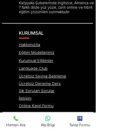
Karşıyaka Şubelerinde İngilizce, Almanca ve
7 farklı dilde yüz yüze, canlı online ve hibrit
eğitim çözümleri sunmaktadır.
KURUMSAL
Hakkımızda
Eğitim Modellerimiz
Kurumsal Eğitimler
Language Club
Ücretsiz Seviye Belirleme
Ücretsiz Deneme Ders
Sık Sorulan Sorular
İletişim
Online Kayıt Formu
DİL KURSLARIMIZ
Hemen Ara
Wp Bilgi
Talep Formu
İzmir İngilizce Kursları