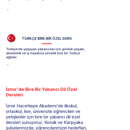
Çince Özel Ders Sayfasını İncele -->
TÜRKÇE
BİRE BİR ÖZEL DERS
Türkiye'de yaşayan yabancılar için günlük yaşam,
akademik ve iş hayatına yönelik bire bir Türkçe
eğitimi.
Y. için Türkçe Özel Ders Sayfasını İncele -->
İzmir'de Bire Bir Yabancı Dil Özel
Dersleri
İzmir Hacettepe Akademi'de ilkokul,
ortaokul, lise, üniversite öğrencileri ve
yetişkinler için bire bir yabancı dil özel
dersleri sunuyoruz. Konak ve Karşıyaka
şubelerimizde, öğrencilerimizin hedefleri,