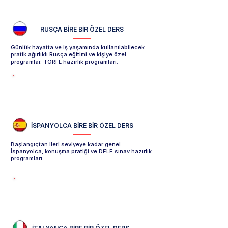
RUSÇA
BİRE BİR ÖZEL DERS
Günlük hayatta ve iş yaşamında kullanılabilecek
pratik ağırlıklı Rusça eğitimi ve kişiye özel
programlar. TORFL hazırlık programları.
Rusça Özel Ders Sayfasını İncele -->
İSPANYOLCA
BİRE BİR ÖZEL DERS
Başlangıçtan ileri seviyeye kadar genel
İspanyolca, konuşma pratiği ve DELE sınav hazırlık
programları.
İspanyolca Özel Ders Sayfasını İncele -->