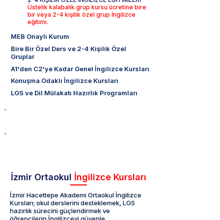
Üstelik kalabalık grup kursu ücretine bire
bir veya 2-4 kişilik özel grup İngilizce
eğitimi.
MEB Onaylı Kurum
Bire Bir Özel Ders ve 2-4 Kişilik Özel
Gruplar
A1'den C2'ye Kadar Genel İngilizce Kursları
Konuşma Odaklı İngilizce Kursları
LGS ve Dil Mülakatı Hazırlık Programları
ÜCRETSİZ SEVİYE BELİRLEME
BİLGİ AL
İzmir Ortaokul
İngilizce Kursları
İzmir Hacettepe Akademi Ortaokul İngilizce
Kursları; okul derslerini desteklemek, LGS
hazırlık sürecini güçlendirmek ve
öğrencilerin İngilizceyi güvenle