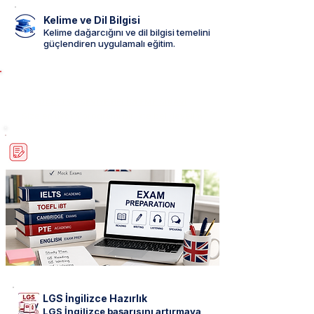
Kelime ve Dil Bilgisi
Kelime dağarcığını ve dil bilgisi temelini
güçlendiren uygulamalı eğitim.
ÜCRETSİZ SEVİYE BELİRLEME SINAVI
Size en uygun programı birlikte belirleyelim
İNGİLİZCE SINAV HAZIRLIK
PROGRAMLARI
LGS İngilizce Hazırlık
LGS İngilizce başarısını artırmaya