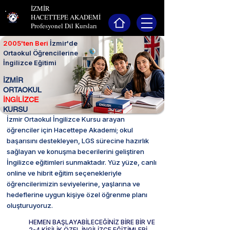
İZMİR
HACETTEPE AKADEMİ
Profesyonel Dil Kursları
2005'ten Beri
İzmir'de
Ortaokul Öğrencilerine
İngilizce Eğitimi
İZMİR
ORTAOKUL
İNGİLİZCE
KURSU
İzmir Ortaokul İngilizce Kursu arayan
öğrenciler için Hacettepe Akademi; okul
başarısını destekleyen, LGS sürecine hazırlık
sağlayan ve konuşma becerilerini geliştiren
İngilizce eğitimleri sunmaktadır. Yüz yüze, canlı
online ve hibrit eğitim seçenekleriyle
öğrencilerimizin seviyelerine, yaşlarına ve
hedeflerine uygun kişiye özel öğrenme planı
oluşturuyoruz.
HEMEN BAŞLAYABİLECEĞİNİZ
BİRE BİR VE
2-4 KİŞİLİK ÖZEL İNGİLİZCE EĞİTİMLERİ