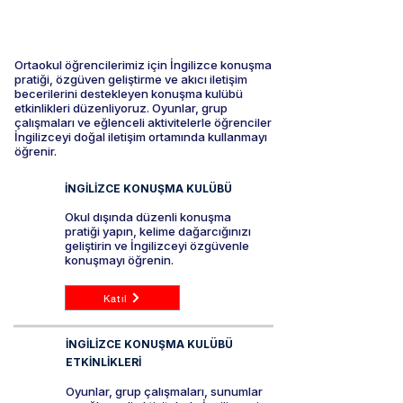
İZMİR HACETTEPE AKADEMİ ORTAOKUL
İNGİLİZCE KONUŞMA KULÜBÜ
Ortaokul öğrencilerimiz için İngilizce konuşma
pratiği, özgüven geliştirme ve akıcı iletişim
becerilerini destekleyen konuşma kulübü
etkinlikleri düzenliyoruz. Oyunlar, grup
çalışmaları ve eğlenceli aktivitelerle öğrenciler
İngilizceyi doğal iletişim ortamında kullanmayı
öğrenir.
İNGİLİZCE KONUŞMA KULÜBÜ
Okul dışında düzenli konuşma
pratiği yapın, kelime dağarcığınızı
geliştirin ve İngilizceyi özgüvenle
konuşmayı öğrenin.
Katıl
İNGİLİZCE KONUŞMA KULÜBÜ
ETKİNLİKLERİ
Oyunlar, grup çalışmaları, sunumlar