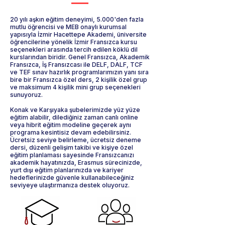
20 yılı aşkın eğitim deneyimi, 5.000'den fazla
mutlu öğrencisi ve MEB onaylı kurumsal
yapısıyla İzmir Hacettepe Akademi, üniversite
öğrencilerine yönelik İzmir Fransızca kursu
seçenekleri arasında tercih edilen köklü dil
kurslarından biridir. Genel Fransızca, Akademik
Fransızca, İş Fransızcası ile DELF, DALF, TCF
ve TEF sınav hazırlık programlarımızın yanı sıra
bire bir Fransızca özel ders, 2 kişilik özel grup
ve maksimum 4 kişilik mini grup seçenekleri
sunuyoruz.
Konak ve Karşıyaka şubelerimizde yüz yüze
eğitim alabilir, dilediğiniz zaman canlı online
veya hibrit eğitim modeline geçerek aynı
programa kesintisiz devam edebilirsiniz.
Ücretsiz seviye belirleme, ücretsiz deneme
dersi, düzenli gelişim takibi ve kişiye özel
eğitim planlaması sayesinde Fransızcanızı
akademik hayatınızda, Erasmus sürecinizde,
yurt dışı eğitim planlarınızda ve kariyer
hedeflerinizde güvenle kullanabileceğiniz
seviyeye ulaştırmanıza destek oluyoruz.