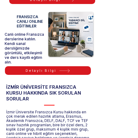
FRANSIZCA
CANLI ONLINE
EĞİTİMLER
Canlı online Fransızca
derslerine katılın.
Kendi sanal
dersliğimizde
görüntülü, etkileşimli
ve ders kayıtlı eğitim
alın.
Detaylı Bilgi
İZMİR ÜNİVERSİTE FRANSIZCA
KURSU HAKKINDA SIK SORULAN
SORULAR
İzmir Üniversite Fransızca Kursu hakkında en
çok merak edilen hazırlık atlama, Erasmus,
Akademik Fransızca, DELF, DALF, TCF ve TEF
sınav hazırlık programları, bire bir özel ders, 2
kişilik özel grup, maksimum 4 kişilik mini grup,
canlı online ve hibrit eğitim seçenekleri,
ücretsiz seviye belirleme ve ücretsiz deneme