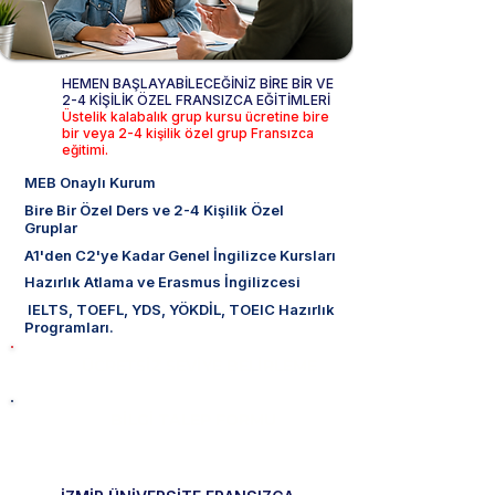
HEMEN BAŞLAYABİLECEĞİNİZ
BİRE BİR VE
2-4 KİŞİLİK ÖZEL FRANSIZCA EĞİTİMLERİ
Üstelik kalabalık grup kursu ücretine bire
bir veya 2-4 kişilik özel grup Fransızca
eğitimi.
MEB Onaylı Kurum
Bire Bir Özel Ders ve 2-4 Kişilik Özel
Gruplar
A1'den C2'ye Kadar Genel İngilizce Kursları
Hazırlık Atlama ve Erasmus İngilizcesi
IELTS, TOEFL, YDS, YÖKDİL, TOEIC Hazırlık
Programları.
ÜCRETSİZ SEVİYE BELİRLEME
BİLGİ TALEP FORMU