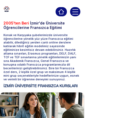
İZMİR
HACETTEPE AKADEMİ
Profesyonel Dil Kursları
2005'ten Beri
İzmir'de Üniversite
Öğrencilerine Fransızca Eğitimi
Konak ve Karşıyaka şubelerimizde üniversite
öğrencilerine yönelik yüz yüze Fransızca eğitimi
alabilir, dilediğiniz yerden canlı online derslere
katılarak hibrit eğitim modelimiz sayesinde
eğitiminize kesintisiz devam edebilirsiniz. Hazırlık
atlama sınavları, Erasmus programları, DELF, DALF,
TCF ve TEF sınavlarına yönelik eğitimlerimizin yanı
sıra Akademik Fransızca, Genel Fransızca ve
konuşma odaklı Fransızca programlarımızla dil
becerilerinizi geliştirebilirsiniz. Bire bir Fransızca
özel ders, 2 kişilik özel grup ve maksimum 4 kişilik
mini grup seçenekleriyle hedeflerinize uygun, esnek
ve verimli bir öğrenme deneyimi sunuyoruz.
İZMİR ÜNİVERSİTE FRANSIZCA KURSLARI