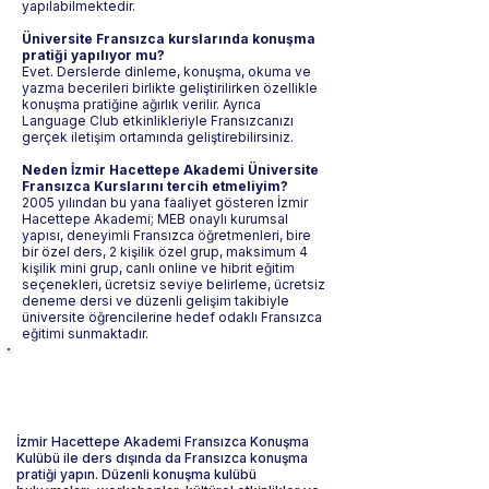
yapılabilmektedir.
Üniversite Fransızca kurslarında konuşma
pratiği yapılıyor mu?
Evet. Derslerde dinleme, konuşma, okuma ve
yazma becerileri birlikte geliştirilirken özellikle
konuşma pratiğine ağırlık verilir. Ayrıca
Language Club etkinlikleriyle Fransızcanızı
gerçek iletişim ortamında geliştirebilirsiniz.
Neden İzmir Hacettepe Akademi Üniversite
Fransızca Kurslarını tercih etmeliyim?
2005 yılından bu yana faaliyet gösteren İzmir
Hacettepe Akademi; MEB onaylı kurumsal
yapısı, deneyimli Fransızca öğretmenleri, bire
bir özel ders, 2 kişilik özel grup, maksimum 4
kişilik mini grup, canlı online ve hibrit eğitim
seçenekleri, ücretsiz seviye belirleme, ücretsiz
deneme dersi ve düzenli gelişim takibiyle
üniversite öğrencilerine hedef odaklı Fransızca
eğitimi sunmaktadır.
İZMİR HACETTEPE AKADEMİ
FRANSIZCA
KONUŞMA KULÜBÜ
İzmir Hacettepe Akademi Fransızca Konuşma
Kulübü ile ders dışında da Fransızca konuşma
pratiği yapın. Düzenli konuşma kulübü