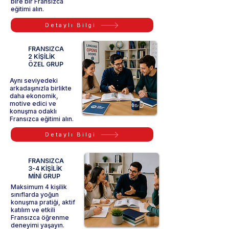
bire bir Fransızca
eğitimi alın.
Detaylı Bilgi
FRANSIZCA
2 KİŞİLİK
ÖZEL GRUP
Aynı seviyedeki
arkadaşınızla birlikte
daha ekonomik,
motive edici ve
konuşma odaklı
Fransızca eğitimi alın.
Detaylı Bilgi
FRANSIZCA
3-4 KİŞİLİK
MİNİ GRUP
Maksimum 4 kişilik
sınıflarda yoğun
konuşma pratiği, aktif
katılım ve etkili
Fransızca öğrenme
deneyimi yaşayın.