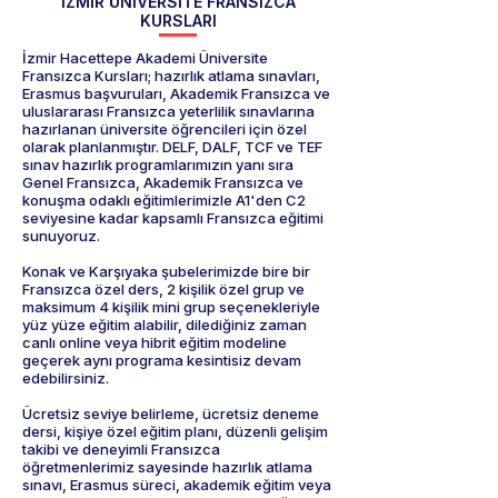
İZMİR ÜNİVERSİTE FRANSIZCA
KURSLARI
İzmir Hacettepe Akademi Üniversite
Fransızca Kursları; hazırlık atlama sınavları,
Erasmus başvuruları, Akademik Fransızca ve
uluslararası Fransızca yeterlilik sınavlarına
hazırlanan üniversite öğrencileri için özel
olarak planlanmıştır. DELF, DALF, TCF ve TEF
sınav hazırlık programlarımızın yanı sıra
Genel Fransızca, Akademik Fransızca ve
konuşma odaklı eğitimlerimizle A1'den C2
seviyesine kadar kapsamlı Fransızca eğitimi
sunuyoruz.
Konak ve Karşıyaka şubelerimizde bire bir
Fransızca özel ders, 2 kişilik özel grup ve
maksimum 4 kişilik mini grup seçenekleriyle
yüz yüze eğitim alabilir, dilediğiniz zaman
canlı online veya hibrit eğitim modeline
geçerek aynı programa kesintisiz devam
edebilirsiniz.
Ücretsiz seviye belirleme, ücretsiz deneme
dersi, kişiye özel eğitim planı, düzenli gelişim
takibi ve deneyimli Fransızca
öğretmenlerimiz sayesinde hazırlık atlama
sınavı, Erasmus süreci, akademik eğitim veya