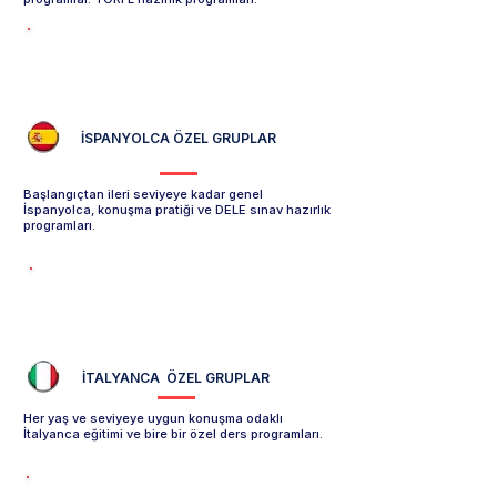
Rusça Özel Grup Sayfasını İncele -->
İSPANYOLCA ÖZEL GRUPLAR
Başlangıçtan ileri seviyeye kadar genel
İspanyolca, konuşma pratiği ve DELE sınav hazırlık
programları.
İspanyolca Özel Grup Sayfasını İncele -->
İTALYANCA ÖZEL GRUPLAR
Her yaş ve seviyeye uygun konuşma odaklı
İtalyanca eğitimi ve bire bir özel ders programları.
İtalyanca Özel Grup Sayfasını İncele -->