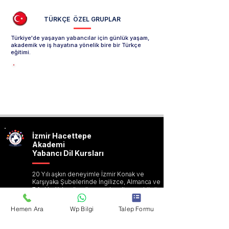
TÜRKÇE ÖZEL GRUPLAR
Türkiye'de yaşayan yabancılar için günlük yaşam,
akademik ve iş hayatına yönelik bire bir Türkçe
eğitimi.
Y. için Türkçe Özel Grup Sayfasını İncele -->
İzmir
Hacettepe
Akademi
Yabancı Dil Kursları
20 Yılı aşkın deneyimle İzmir Konak ve
Karşıyaka Şubelerinde İngilizce, Almanca ve
7 farklı dilde yüz yüze, canlı online ve hibrit
eğitim çözümleri sunmaktadır.
Hemen Ara
Wp Bilgi
Talep Formu