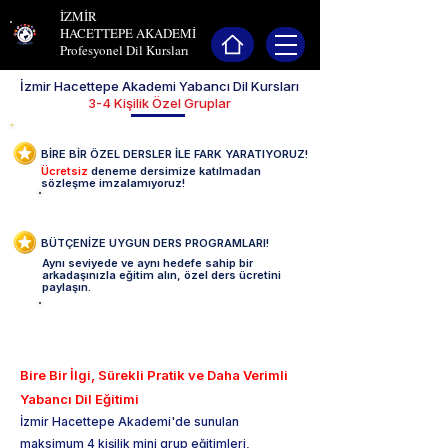
İZMİR
HACETTEPE AKADEMİ
Profesyonel Dil Kursları
İzmir Hacettepe Akademi Yabancı Dil Kursları
3-4 Kişilik Özel Gruplar
BİRE BİR ÖZEL DERSLER İLE FARK YARATIYORUZ!
Ücretsiz
deneme dersimize katılmadan
sözleşme imzalamıyoruz!
Deneme Dersi Talebi Oluştur -->
BÜTÇENİZE UYGUN DERS PROGRAMLARI!
Aynı seviyede ve aynı hedefe sahip bir
arkadaşınızla eğitim alın, özel ders ücretini
paylaşın.
2 KİŞİ GEL 1 KİŞİ ÖDE FIRSATI-->
Bire Bir İlgi, Sürekli Pratik ve Daha Verimli
Yabancı Dil Eğitimi
İzmir Hacettepe Akademi'de sunulan
maksimum 4 kişilik mini grup eğitimleri,