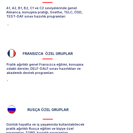
A1, A2, B1, B2, C1 ve C2 seviyelerinde genel
Almanca, konuşma pratiği, Goethe, TELC, ÖSD,
TEST-DAF sınav hazırlık programları.
Almanca Özel Grup Sayfasını İncele -->
FRANSIZCA ÖZEL GRUPLAR
Pratik ağırlıklı genel Fransızca eğitimi, konuşma
odaklı dersler, DELF-DALF sınav hazırlıkları ve
akademik destek programları.
Fransızca Özel Grup Sayfasını İncele -->
RUSÇA ÖZEL GRUPLAR
Günlük hayatta ve iş yaşamında kullanılabilecek
pratik ağırlıklı Rusça eğitimi ve kişiye özel
programlar. TORFL hazırlık programları.